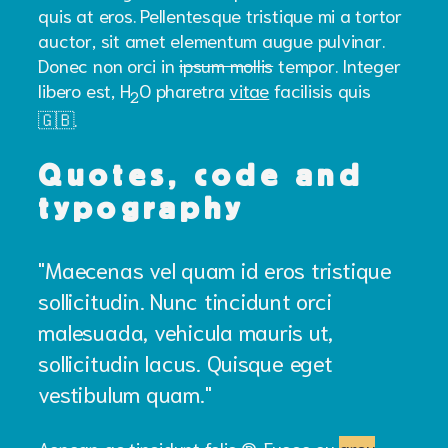
quis at eros. Pellentesque tristique mi a tortor
auctor, sit amet elementum augue pulvinar.
Donec non orci in
ipsum mollis
tempor. Integer
libero est, H
O pharetra
vitae
facilisis quis
2
🇬🇧.
Quotes, code and
typography
Maecenas vel quam id eros tristique
sollicitudin. Nunc tincidunt orci
malesuada, vehicula mauris ut,
sollicitudin lacus. Quisque eget
vestibulum quam.
Aenean ac tincidunt felis ®. Fusce eu
arcu