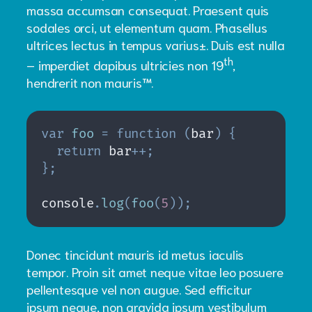
massa accumsan consequat. Praesent quis
sodales orci, ut elementum quam. Phasellus
ultrices lectus in tempus varius±. Duis est nulla
th
– imperdiet dapibus ultricies non 19
,
hendrerit non mauris™.
var
foo
=
function
(
bar
)
{
return
 bar
++
;
}
;
console
.
log
(
foo
(
5
)
)
;
Donec tincidunt mauris id metus iaculis
tempor. Proin sit amet neque vitae leo posuere
pellentesque vel non augue. Sed efficitur
ipsum neque, non gravida ipsum vestibulum