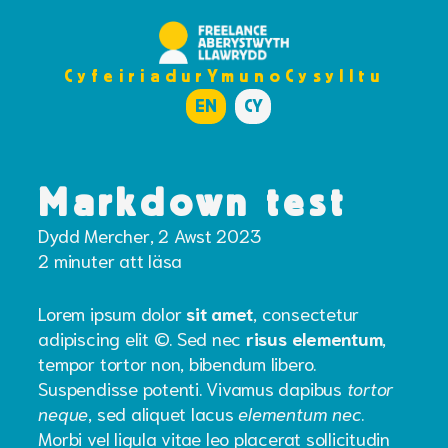
Cyfeiriadur
Ymuno
Cysylltu
EN
CY
Markdown test
Dydd Mercher, 2 Awst 2023
2 minuter att läsa
Lorem ipsum dolor
sit amet
, consectetur
adipiscing elit ©. Sed nec
risus elementum
,
tempor tortor non, bibendum libero.
Suspendisse potenti. Vivamus dapibus
tortor
neque
, sed aliquet lacus
elementum nec
.
Morbi vel ligula vitae leo placerat sollicitudin