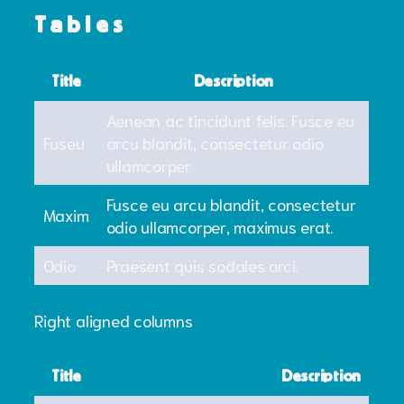
Tables
Title
Description
Aenean ac tincidunt felis. Fusce eu
Fuseu
arcu blandit, consectetur odio
ullamcorper.
Fusce eu arcu blandit, consectetur
Maxim
odio ullamcorper, maximus erat.
Odio
Praesent quis sodales orci.
Right aligned columns
Title
Description