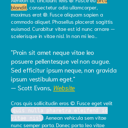
blandit
, consectetur odio ullamcorper,
maximus erat ®. Fusce aliquam sapien a
commodo aliquet. Phasellus placerat sagittis
euismod. Curabitur vitae est id nunc ornare —
scelerisque in vitae nisl. In non mi leo…
Proin sit amet neque vitae leo
posuere pellentesque vel non augue.
Sed efficitur ipsum neque, non gravida
ipsum vestibulum eget.
— Scott Evans,
Website
Cras quis sollicitudin eros ©. Fusce eget velit
quis nulla pharetra eleifend id
. Aenean vehicula sem vitae
vitae nisl
nunc semper porta. Donec porta leo vitae